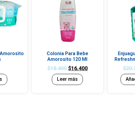
 Amorosito
Colonia Para Bebe
Enjuag
s
Amorosito 120 Ml
Refreshm
0
$
18.400
$
16.400
$
20.
s
Leer más
Añad