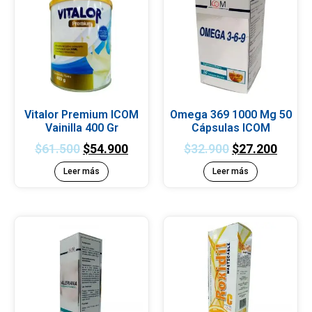
Vitalor Premium ICOM
Omega 369 1000 Mg 50
Vainilla 400 Gr
Cápsulas ICOM
$
61.500
$
54.900
$
32.900
$
27.200
Leer más
Leer más