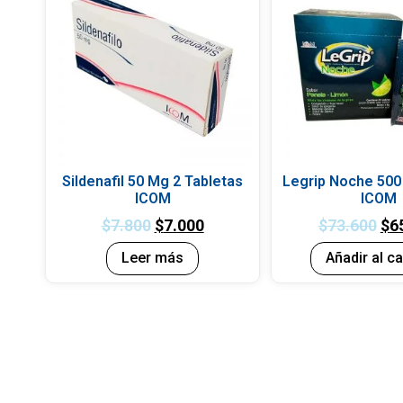
Sildenafil 50 Mg 2 Tabletas
Legrip Noche 500
ICOM
ICOM
$
7.800
$
7.000
$
73.600
$
6
Leer más
Añadir al ca