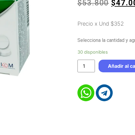
$
53.800
$
47.0
Precio x Und $352
Selecciona la cantidad y agr
30 disponibles
Añadir al ca