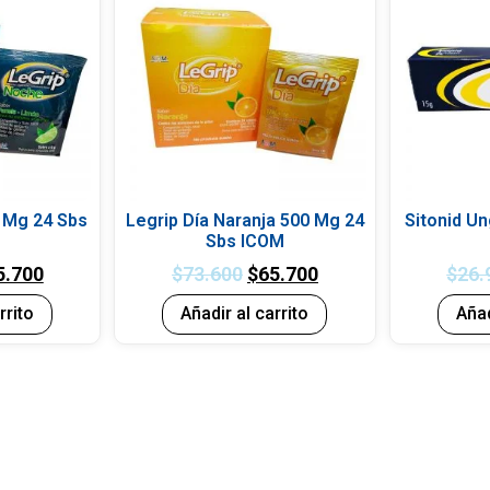
 Mg 24 Sbs
Legrip Día Naranja 500 Mg 24
Sitonid U
Sbs ICOM
5.700
$
73.600
$
65.700
$
26.
rrito
Añadir al carrito
Añad