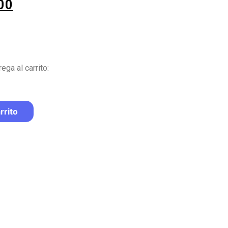
00
ega al carrito:
rrito