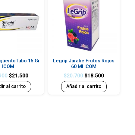
ngüentoTubo 15 Gr
Legrip Jarabe Frutos Rojos
ICOM
60 Ml ICOM
900
$
21.500
$
20.700
$
18.500
ir al carrito
Añadir al carrito