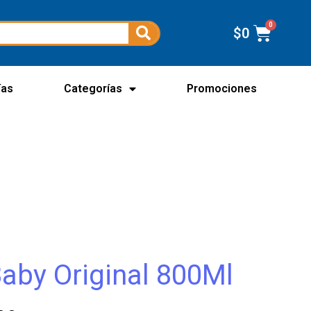
$
0
ías
Categorías
Promociones
aby Original 800Ml