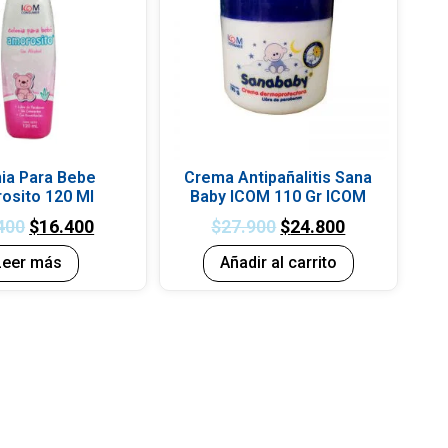
ia Para Bebe
Crema Antipañalitis Sana
osito 120 Ml
Baby ICOM 110 Gr ICOM
400
$
16.400
$
27.900
$
24.800
Leer más
Añadir al carrito