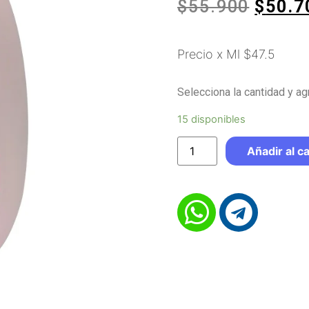
$
55.900
$
50.7
Precio x Ml $47.5
Selecciona la cantidad y agr
15 disponibles
Añadir al ca