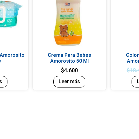
 Amorosito
Crema Para Bebes
Colon
s
Amorosito 50 Ml
Amor
0
$
4.600
$
18.
s
Leer más