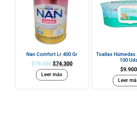
Nan Comfort Lr 400 Gr
Toallas Húmedas
100 Ud
$
78.200
$
74.300
$
9.90
Leer más
Leer má