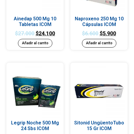
Ainedap 500 Mg 10
Naproxeno 250 Mg 10
Tabletas ICOM
Cápsulas ICOM
$
27.000
$
24.100
$
6.600
$
5.900
Añadir al carrito
Añadir al carrito
Legrip Noche 500 Mg
Sitonid UngüentoTubo
24 Sbs ICOM
15 Gr ICOM