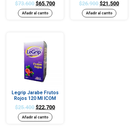
$
73.600
$
65.700
$
26.900
$
21.500
Añadir al carrito
Añadir al carrito
Legrip Jarabe Frutos
Rojos 120 Ml ICOM
$
25.400
$
22.700
Añadir al carrito