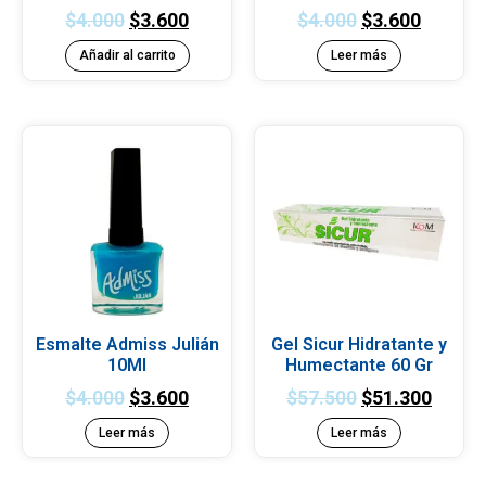
$
4.000
$
3.600
$
4.000
$
3.600
Añadir al carrito
Leer más
Esmalte Admiss Julián
Gel Sicur Hidratante y
10Ml
Humectante 60 Gr
$
4.000
$
3.600
$
57.500
$
51.300
Leer más
Leer más