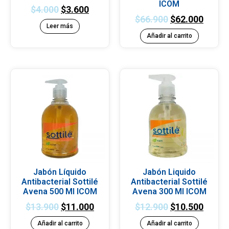
ICOM
$
4.000
$
3.600
$
66.900
$
62.000
Leer más
Añadir al carrito
Jabón Líquido
Jabón Liquido
Antibacterial Sottilé
Antibacterial Sottilé
Avena 500 Ml ICOM
Avena 300 Ml ICOM
$
13.900
$
11.000
$
12.900
$
10.500
Añadir al carrito
Añadir al carrito