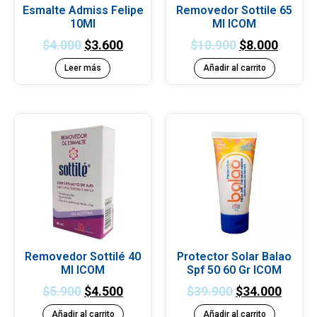
Esmalte Admiss Felipe
Removedor Sottile 65
10Ml
Ml ICOM
$
4.000
$
3.600
$
10.900
$
8.000
Leer más
Añadir al carrito
Removedor Sottilé 40
Protector Solar Balao
Ml ICOM
Spf 50 60 Gr ICOM
$
5.900
$
4.500
$
39.900
$
34.000
Añadir al carrito
Añadir al carrito