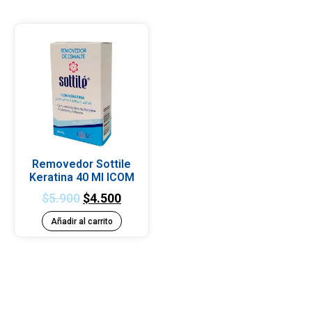
Removedor Sottile
Keratina 40 Ml ICOM
$
5.900
$
4.500
Añadir al carrito