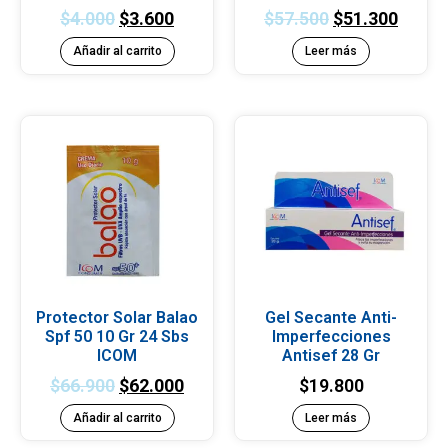
$
4.000
$
3.600
$
57.500
$
51.300
Añadir al carrito
Leer más
Protector Solar Balao
Gel Secante Anti-
Spf 50 10 Gr 24 Sbs
Imperfecciones
ICOM
Antisef 28 Gr
$
66.900
$
62.000
$
19.800
Añadir al carrito
Leer más