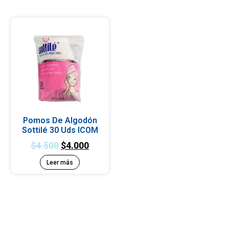
Pomos De Algodón
Sottilé 30 Uds ICOM
$
4.500
$
4.000
Leer más