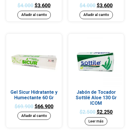
$
4.000
$
3.600
$
4.000
$
3.600
Añadir al carrito
Añadir al carrito
Gel Sicur Hidratante y
Jabón de Tocador
Humectante 60 Gr
Sottilé Aloe 130 Gr
ICOM
$
69.900
$
66.900
$
2.500
$
2.250
Añadir al carrito
Leer más