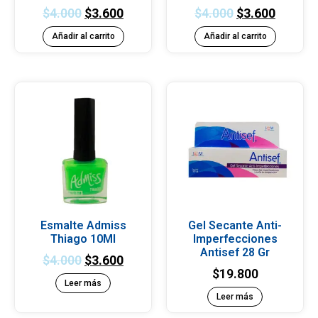
$
4.000
$
3.600
$
4.000
$
3.600
Añadir al carrito
Añadir al carrito
Esmalte Admiss
Gel Secante Anti-
Thiago 10Ml
Imperfecciones
Antisef 28 Gr
$
4.000
$
3.600
$
19.800
Leer más
Leer más