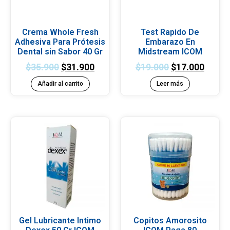
Crema Whole Fresh
Test Rapido De
Adhesiva Para Prótesis
Embarazo En
Dental sin Sabor 40 Gr
Midstream ICOM
$
35.900
$
31.900
$
19.000
$
17.000
Añadir al carrito
Leer más
Gel Lubricante Intimo
Copitos Amorosito