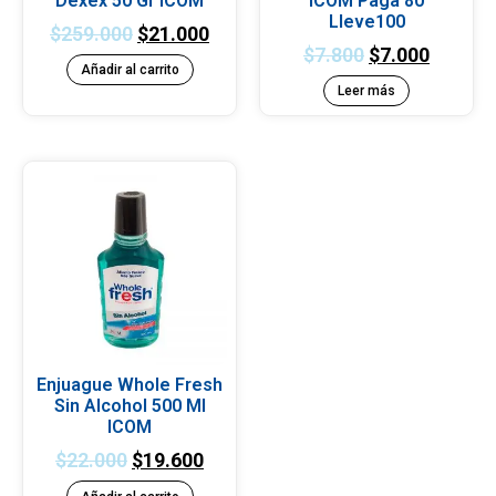
Dexex 50 Gr ICOM
ICOM Paga 80
Lleve100
$
259.000
$
21.000
$
7.800
$
7.000
Añadir al carrito
Leer más
Enjuague Whole Fresh
Sin Alcohol 500 Ml
ICOM
$
22.000
$
19.600