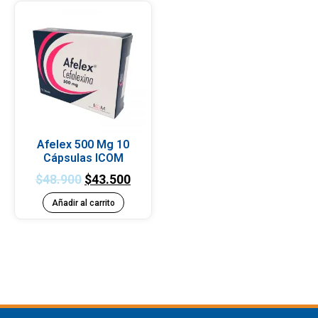
Afelex 500 Mg 10
Cápsulas ICOM
$
48.900
$
43.500
Añadir al carrito