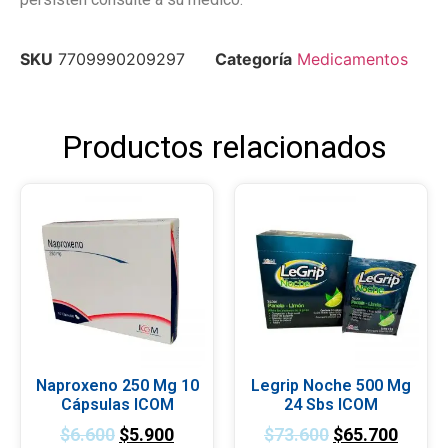
SKU
7709990209297
Categoría
Medicamentos
Productos relacionados
Naproxeno 250 Mg 10
Legrip Noche 500 Mg
Cápsulas ICOM
24 Sbs ICOM
$
6.600
$
5.900
$
73.600
$
65.700