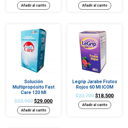
Añadir al carrito
Añadir al carrito
Solución
Legrip Jarabe Frutos
Multipropósito Fast
Rojos 60 Ml ICOM
Care 120 Ml
$
20.700
$
18.500
$
33.900
$
29.000
Añadir al carrito
Añadir al carrito