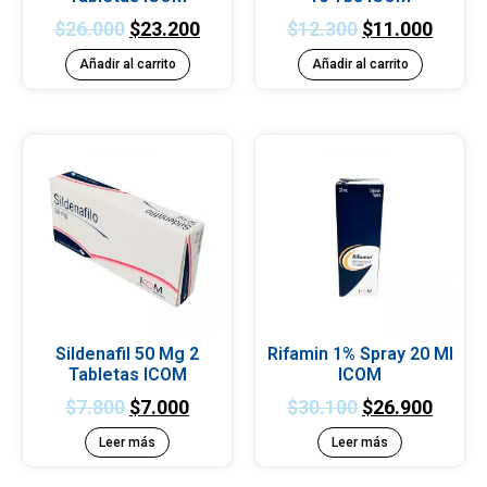
$
26.000
$
23.200
$
12.300
$
11.000
Añadir al carrito
Añadir al carrito
Sildenafil 50 Mg 2
Rifamin 1% Spray 20 Ml
Tabletas ICOM
ICOM
$
7.800
$
7.000
$
30.100
$
26.900
Leer más
Leer más