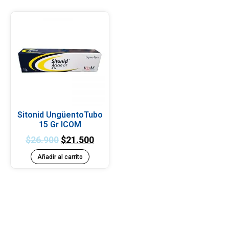
Sitonid UngüentoTubo
15 Gr ICOM
$
26.900
$
21.500
Añadir al carrito